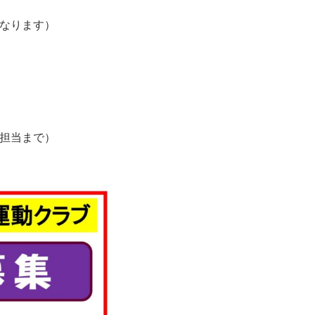
になります）
防担当まで）