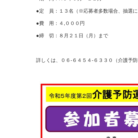
●定 員：１３名（※応募者多数場合、抽選
●費 用：４,０００円
●締 切：８月２１日（月）まで
詳しくは、０６-６４５４-６３３０（介護予